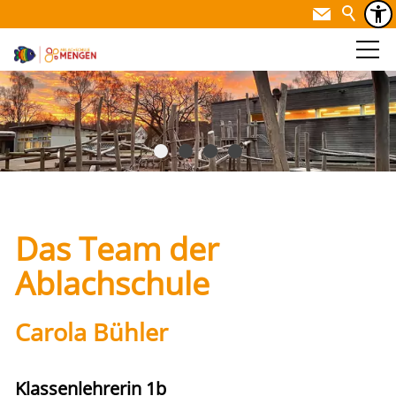
Das Team der
Ablachschule
Carola Bühler
Klassenlehrerin 1b