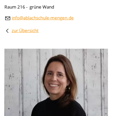
Raum 216 - grüne Wand
nf
bl
chsch
l
-m
ng
n
d
zur Übersicht