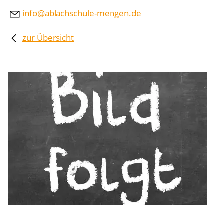
nf
bl
chsch
l
-m
ng
n
d
zur Übersicht