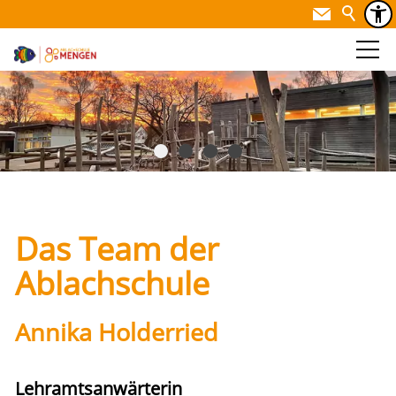
Das Team der
Ablachschule
Annika Holderried
Lehramtsanwärterin