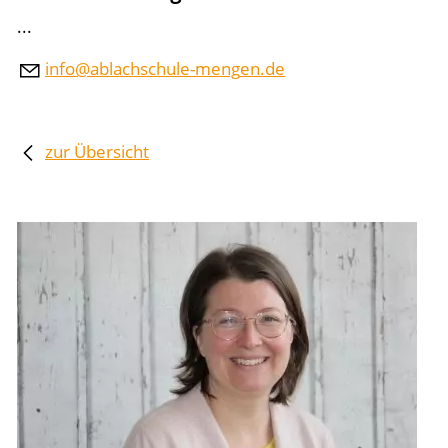
...
nf
bl
chsch
l
-m
ng
n
d
zur Übersicht