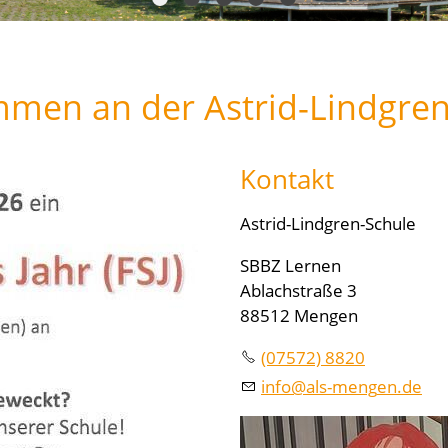
mmen an der Astrid-Lindgren
Kontakt
Astrid-Lindgren-Schule
SBBZ Lernen
Ablachstraße 3
88512 Mengen
(07572) 8820
nf
ls-m
ng
n
d