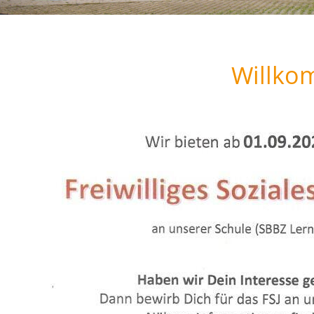
Schulverpflegung
Willko
Förderverein
Archiv