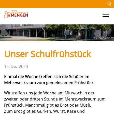
Startseite
Kontakt
Inhaltsverzeichnis
Impressum
Datenschutz
Barrierefreiheit
Drucken
Login
Aktuelles
Schule
Unser Schulfrühstück
Schüler
16. Dez 2024
Schul-Team
Einmal die Woche treffen sich die Schüler im
Mehrzweckraum zum gemeinsamen Frühstück.
Eltern
Wir treffen uns jede Woche am Mittwoch in der
zweiten oder dritten Stunde im Mehrzweckraum zum
Frühstück. Manchmal gibt es Brot oder Müsli.
Schulverpflegung
Zum Brot gibt es Gurken, Wurst, Käse und