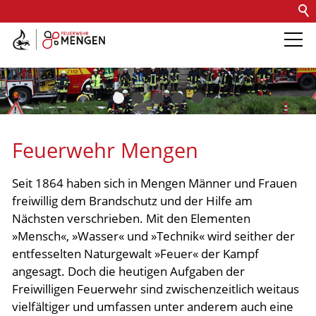
Kontakt
Impressum
Datenschutz
Barrierefreiheit
Intern
Die Feuerwehr
Abteilungen &
Feuerwehr Mengen
Fachdienste
Seit 1864 haben sich in Mengen Männer und Frauen
freiwillig dem Brandschutz und der Hilfe am
Fahrzeuge
Nächsten verschrieben. Mit den Elementen
»Mensch«, »Wasser« und »Technik« wird seither der
Einsätze
entfesselten Naturgewalt »Feuer« der Kampf
angesagt. Doch die heutigen Aufgaben der
Freiwilligen Feuerwehr sind zwischenzeitlich weitaus
Jugend
vielfältiger und umfassen unter anderem auch eine