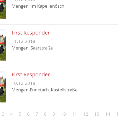
Mengen, Im Kapellenösch
First Responder
11.12.2018
Mengen, Saarstraße
First Responder
10.12.2018
Mengen-Ennetach, Kastellstraße
3
4
5
6
7
8
9
10
11
12
13
14