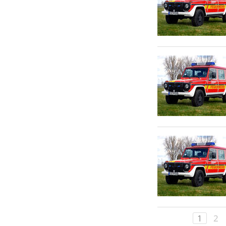
Berichte haben, wenden Sie
sich bitte vertrauensvoll an
unseren
Webmaster
.
1
2