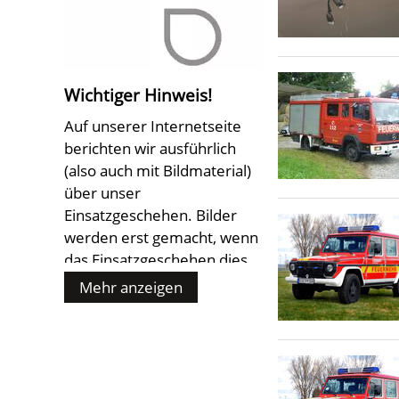
Wichtiger Hinweis!
Auf unserer Internetseite
berichten wir ausführlich
(also auch mit Bildmaterial)
über unser
Einsatzgeschehen. Bilder
werden erst gemacht, wenn
das Einsatzgeschehen dies
zulässt ! Es werden keine
Mehr anzeigen
Bilder von Verletzten oder
Toten gemacht oder hier
veröffentlicht ! Sollten Sie
Einwände gegen die hier
veröffentlichen Fotos oder