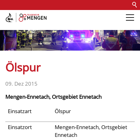
Kontakt
Impressum
Datenschutz
Barrierefreiheit
Intern
Die Feuerwehr
Abteilungen &
Ölspur
Fachdienste
09. Dez 2015
Fahrzeuge
Mengen-Ennetach, Ortsgebiet Ennetach
Einsätze
Einsatzart
Ölspur
Einsatzort
Mengen-Ennetach, Ortsgebiet
Archiv 2025
Ennetach