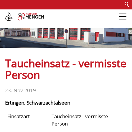
Kontakt
Impressum
Datenschutz
Barrierefreiheit
Intern
Die Feuerwehr
Abteilungen &
Taucheinsatz - vermisste
Fachdienste
Person
Fahrzeuge
23. Nov 2019
Ertingen, Schwarzachtalseen
Einsätze
Einsatzart
Taucheinsatz - vermisste
Person
Jugend