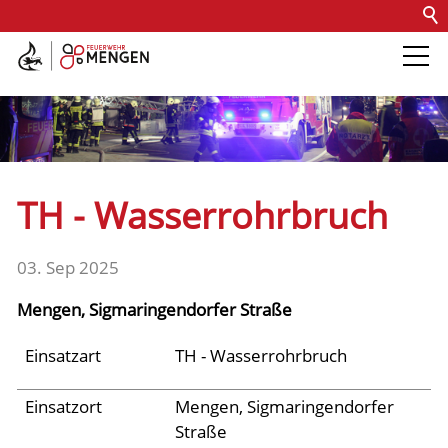
Kontakt
Impressum
Datenschutz
Barrierefreiheit
Intern
Die Feuerwehr
Abteilungen &
TH - Wasserrohrbruch
Fachdienste
03. Sep 2025
Fahrzeuge
Mengen, Sigmaringendorfer Straße
Einsätze
Einsatzart
TH - Wasserrohrbruch
Einsatzort
Mengen, Sigmaringendorfer
Archiv 2025
Straße