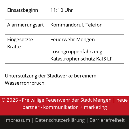
Archiv 2024
Einsatzbeginn
11:10 Uhr
Archiv 2023
Archiv 2022
Alarmierungsart
Kommandoruf, Telefon
Archiv 2021
Eingesetzte
Feuerwehr Mengen
Archiv 2020
Kräfte
Löschgruppenfahrzeug
Archiv 2019
Katastrophenschutz KatS LF
Archiv 2018
Unterstützung der Stadtwerke bei einem
Archiv 2017
Wasserrohrbruch.
Archiv 2016
Archiv 2015
© 2025 - Freiwillige Feuerwehr der Stadt Mengen | neue
partner - kommunikation + marketing
Jugend
Impressum
|
Datenschutzerklärung
|
Barrierefreiheit