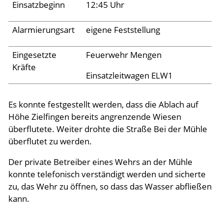
Archiv 2024
Einsatzbeginn
12:45 Uhr
Archiv 2023
Alarmierungsart
eigene Feststellung
Archiv 2022
Eingesetzte
Feuerwehr Mengen
Archiv 2021
Kräfte
Archiv 2020
Einsatzleitwagen ELW1
Archiv 2019
Es konnte festgestellt werden, dass die Ablach auf
Archiv 2018
Höhe Zielfingen bereits angrenzende Wiesen
überflutete. Weiter drohte die Straße Bei der Mühle
Archiv 2017
überflutet zu werden.
Archiv 2016
Der private Betreiber eines Wehrs an der Mühle
Archiv 2015
konnte telefonisch verständigt werden und sicherte
zu, das Wehr zu öffnen, so dass das Wasser abfließen
Jugend
kann.