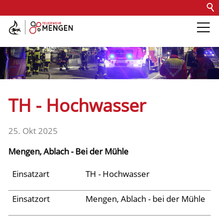
Kontakt
Impressum
Datenschutz
Barrierefreiheit
Intern
Die Feuerwehr
Abteilungen &
TH - Hochwasser
Fachdienste
25. Okt 2025
Fahrzeuge
Mengen, Ablach - Bei der Mühle
Einsätze
Einsatzart
TH - Hochwasser
Einsatzort
Mengen, Ablach - bei der Mühle
Archiv 2025