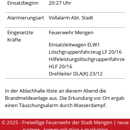
Archiv 2024
Einsatzbeginn
20:27 Uhr
Archiv 2023
Alarmierungsart
Vollalarm Abt. Stadt
Archiv 2022
Eingesetzte
Feuerwehr Mengen
Archiv 2021
Kräfte
Archiv 2020
Einsatzleitwagen ELW1
Löschgruppenfahrzeug LF 20/16
Archiv 2019
Hilfeleistungslöschgruppenfahrzeu
Archiv 2018
HLF 20/16
Drehleiter DLA(K) 23/12
Archiv 2017
Archiv 2016
In der Ablachhalle löste an diesem Abend die
Archiv 2015
Brandmeldeanlage aus. Die Erkundung vor Ort ergab
einen Täuschungsalarm durch Wasserdampf.
Jugend
© 2025 - Freiwillige Feuerwehr der Stadt Mengen | neue
partner - kommunikation + marketing