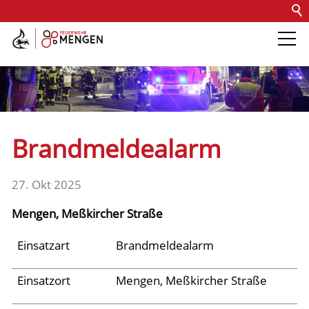
Kontakt
Impressum
Datenschutz
Barrierefreiheit
Intern
Die Feuerwehr
Abteilungen &
Brandmeldealarm
Fachdienste
27. Okt 2025
Fahrzeuge
Mengen, Meßkircher Straße
Einsätze
Einsatzart
Brandmeldealarm
Einsatzort
Mengen, Meßkircher Straße
Archiv 2025