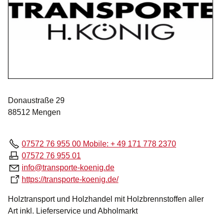
Donaustraße 29
88512 Mengen
07572 76 955 00 Mobile: + 49 171 778 2370
07572 76 955 01
nf
tr
nsp
rt
-k
n
g
d
https://transporte-koenig.de/
Holztransport und Holzhandel mit Holzbrennstoffen aller
Art inkl. Lieferservice und Abholmarkt