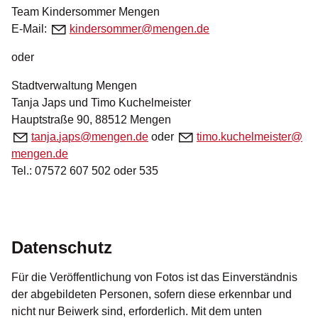
Team Kindersommer Mengen
E-Mail:
k
nd
rs
mm
r
m
ng
n
d
oder
Stadtverwaltung Mengen
Tanja Japs und Timo Kuchelmeister
Hauptstraße 90, 88512 Mengen
t
nj
j
ps
m
ng
n
d
oder
t
m
k
ch
lm
st
r
m
ng
n
d
Tel.: 07572 607 502 oder 535
Datenschutz
Für die Veröffentlichung von Fotos ist das Einverständnis
der abgebildeten Personen, sofern diese erkennbar und
nicht nur Beiwerk sind, erforderlich. Mit dem unten