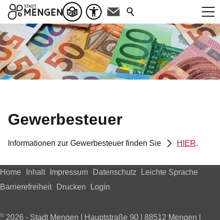
Gewerbesteuer
Informationen zur Gewerbesteuer finden Sie
HIER
.
Home
Inhalt
Impressum
Datenschutz
Leichte Sprache
Barrierefreiheit
Drucken
Login
©
2026 - Stadt Mengen | Hauptstraße 90 | 88512 Mengen |