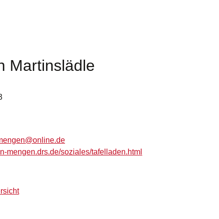
n Martinslädle
3
m
ng
n
nl
n
d
uen-mengen.drs.de/soziales/tafelladen.html
rsicht