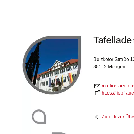
Tafellade
Beizkofer Straße 1
88512 Mengen
m
rt
nsl
dl
-
https://liebfra
Zurück zur Übe