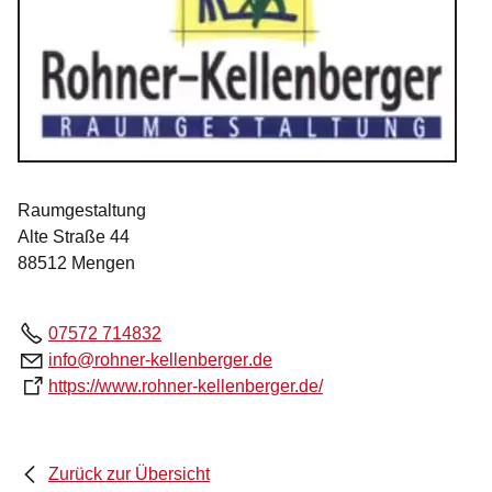
Raumgestaltung
Alte Straße 44
88512 Mengen
07572 714832
nf
r
hn
r-k
ll
nb
rg
r
d
https://www.rohner-kellenberger.de/
Zurück zur Übersicht