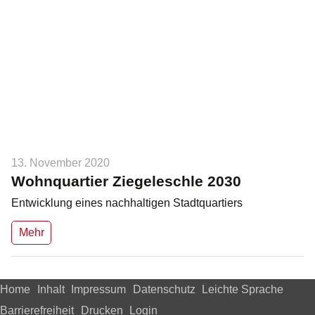
13. November 2020
Wohnquartier Ziegeleschle 2030
Entwicklung eines nachhaltigen Stadtquartiers
Mehr
Home
Inhalt
Impressum
Datenschutz
Leichte Sprache
Barrierefreiheit
Drucken
Login