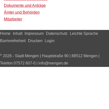
Dokumente und Anträge
Ämter und Behörden
Mitarbeiter
Home
Inhalt
Impressum
Datenschutz
Leichte Sprache
Barrierefreiheit
Drucken
Login
©
2026 - Stadt Mengen | Hauptstraße 90 | 88512 Mengen |
Telefon 07572 607-0 | info@mengen.de