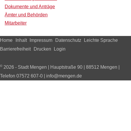
Dokumente und Anträge
Ämter und Behörden
Mitarbeiter
Home
Inhalt
Impressum
Datenschutz
Leichte Sprache
Barrierefreiheit
Drucken
Login
©
2026 - Stadt Mengen | Hauptstraße 90 | 88512 Mengen |
Telefon 07572 607-0 | info@mengen.de