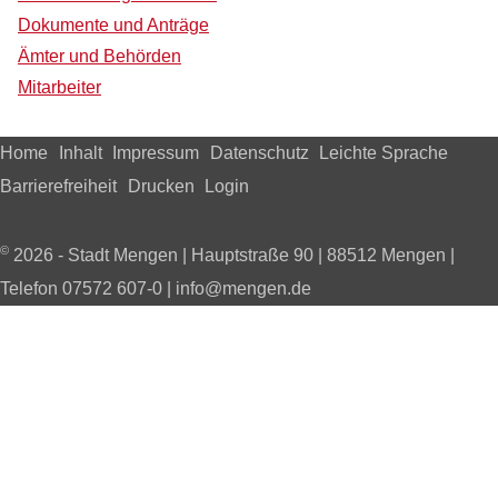
Dokumente und Anträge
Ämter und Behörden
Mitarbeiter
Home
Inhalt
Impressum
Datenschutz
Leichte Sprache
Barrierefreiheit
Drucken
Login
©
2026 - Stadt Mengen | Hauptstraße 90 | 88512 Mengen |
Telefon 07572 607-0 | info@mengen.de