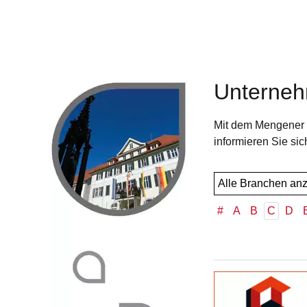
Unterneh
Mit dem Mengener E
informieren Sie sic
#
A
B
C
D