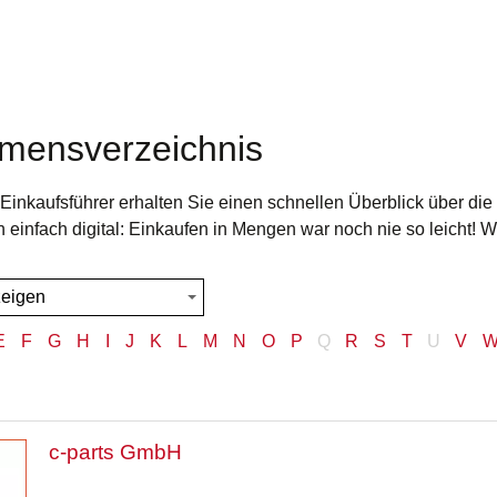
mensverzeichnis
inkaufsführer erhalten Sie einen schnellen Überblick über die
h einfach digital: Einkaufen in Mengen war noch nie so leicht! 
E
F
G
H
I
J
K
L
M
N
O
P
Q
R
S
T
U
V
c-parts GmbH