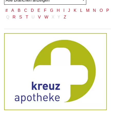
#
A
B
C
D
E
F
G
H
I
J
K
L
M
N
O
P
Q
R
S
T
U
V
W
X
Y
Z