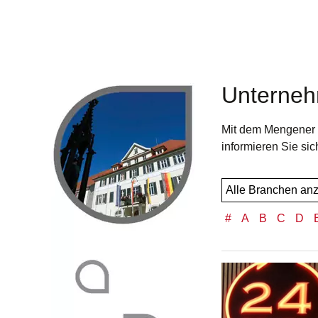
Unterneh
Mit dem Mengener E
informieren Sie sic
#
A
B
C
D