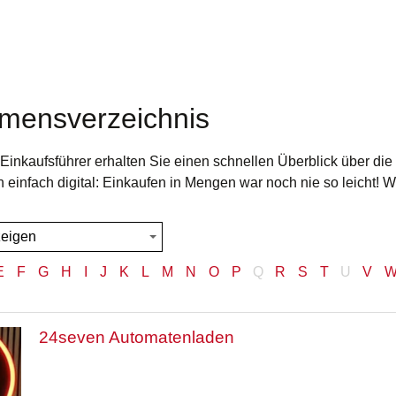
mensverzeichnis
inkaufsführer erhalten Sie einen schnellen Überblick über die
h einfach digital: Einkaufen in Mengen war noch nie so leicht! 
E
F
G
H
I
J
K
L
M
N
O
P
Q
R
S
T
U
V
24seven Automatenladen