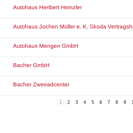
Autohaus Heribert Heinzler
Autohaus Jochen Müller e. K. Skoda Vertragsh
Autohaus Mengen GmbH
Bacher GmbH
Bacher Zweiradcenter
1
2
3
4
5
6
7
8
9